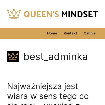
Przejdź
do
treści
Home
Kontakt
O mnie
best_adminka
Najważniejsza jest
wiara w sens tego co