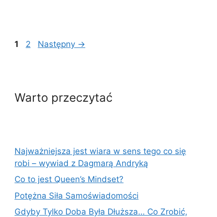
Page
Page
1
2
Następny
→
Warto przeczytać
Najważniejsza jest wiara w sens tego co się
robi – wywiad z Dagmarą Andryką
Co to jest Queen’s Mindset?
Potężna Siła Samoświadomości
Gdyby Tylko Doba Była Dłuższa… Co Zrobić,